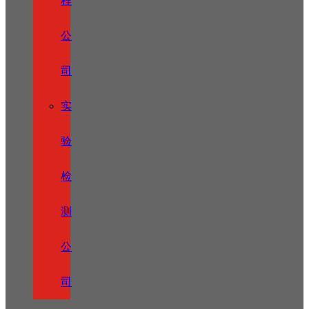
程
公
司
实
验
检
测
公
司