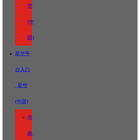
空
(中
国)
星空平
台入口
_星空
(中国)
市
政