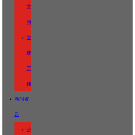
文
明
党
建
工
作
新闻资
讯
公