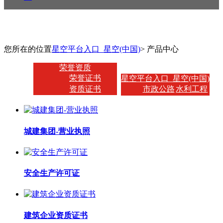
您所在的位置
星空平台入口_星空(中国)
> 产品中心
荣誉资质
荣誉证书
星空平台入口_星空(中国)
资质证书
市政公路
水利工程
城建集团-营业执照
安全生产许可证
建筑企业资质证书