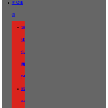
党群建
设
城
建
集
团
报
精
神