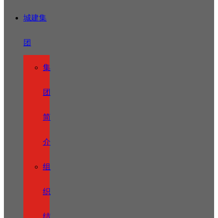
城建集
团
集
团
简
介
组
织
结