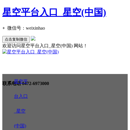
星空平台入口_星空(中国)
+
微信号：
weixinhao
点击复制微信
欢迎访问星空平台入口_星空(中国) 网站！
星空平
联系电话
0472-6973000
台入口
_星空
(中国)